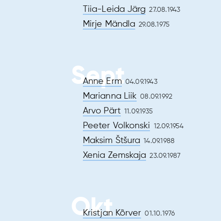
Tiia-Leida Järg
27.08.1943
Mirje Mändla
29.08.1975
Sept
Anne Erm
04.09.1943
Marianna Liik
08.09.1992
Arvo Pärt
11.09.1935
Peeter Volkonski
12.09.1954
Maksim Štšura
14.09.1988
Xenia Zemskaja
23.09.1987
Okt
Kristjan Kõrver
01.10.1976