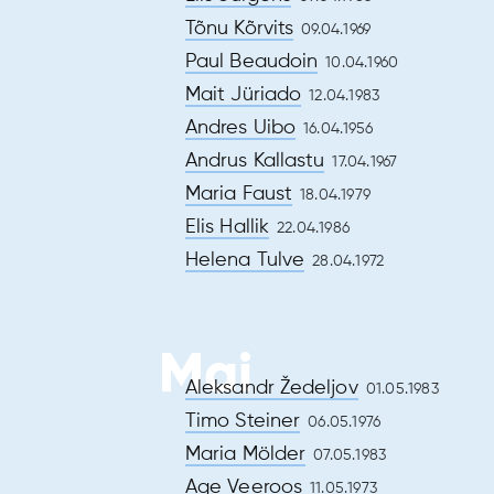
es
Tõnu Kõrvits
09.04.1969
Paul Beaudoin
10.04.1960
Mait Jüriado
12.04.1983
Andres Uibo
16.04.1956
Andrus Kallastu
17.04.1967
Maria Faust
18.04.1979
Elis Hallik
22.04.1986
Helena Tulve
28.04.1972
Mai
Aleksandr Žedeljov
01.05.1983
Timo Steiner
06.05.1976
Maria Mölder
07.05.1983
Age Veeroos
11.05.1973