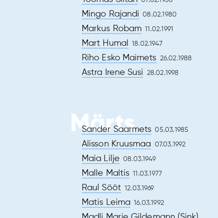
07.02.1958
Mingo Rajandi
08.02.1980
Markus Robam
11.02.1991
Mart Humal
18.02.1947
Riho Esko Maimets
26.02.1988
Astra Irene Susi
28.02.1998
Märts
Sander Saarmets
05.03.1985
Alisson Kruusmaa
07.03.1992
Maia Lilje
08.03.1949
Malle Maltis
11.03.1977
Raul Sööt
12.03.1969
Matis Leima
16.03.1992
Madli Marje Gildemann (Sink)