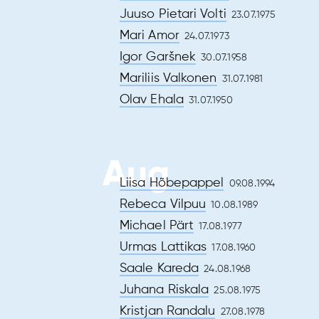
0
Juuso Pietari Volti
23.07.1975
Mari Amor
24.07.1973
Igor Garšnek
30.07.1958
Mariliis Valkonen
31.07.1981
Olav Ehala
31.07.1950
Aug
Liisa Hõbepappel
09.08.1994
Rebeca Vilpuu
10.08.1989
Michael Pärt
17.08.1977
Urmas Lattikas
17.08.1960
Saale Kareda
24.08.1968
Juhana Riskala
25.08.1975
Kristjan Randalu
27.08.1978