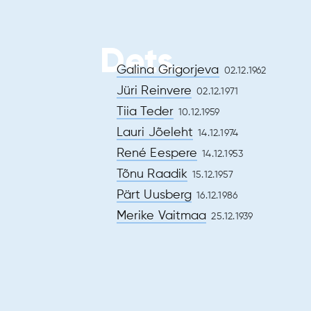
Dets.
Galina Grigorjeva
02.12.1962
Jüri Reinvere
02.12.1971
Tiia Teder
10.12.1959
Lauri Jõeleht
14.12.1974
René Eespere
14.12.1953
Tõnu Raadik
15.12.1957
Pärt Uusberg
16.12.1986
ee
Merike Vaitmaa
25.12.1939