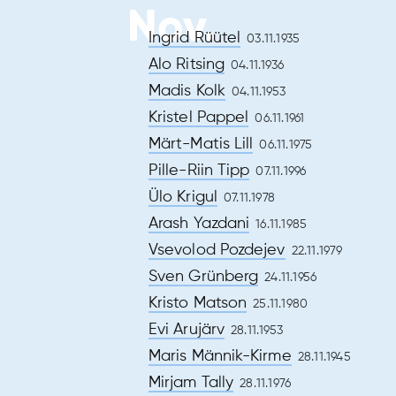
Nov.
Ingrid Rüütel
03.11.1935
Alo Ritsing
04.11.1936
Madis Kolk
04.11.1953
Kristel Pappel
06.11.1961
Märt-Matis Lill
06.11.1975
Pille-Riin Tipp
07.11.1996
Ülo Krigul
07.11.1978
Arash Yazdani
16.11.1985
Vsevolod Pozdejev
22.11.1979
Sven Grünberg
24.11.1956
Kristo Matson
25.11.1980
Evi Arujärv
28.11.1953
Maris Männik-Kirme
28.11.1945
Mirjam Tally
28.11.1976