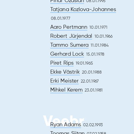
Pınar Özaslan
08.01.1995
Tatjana Kozlova-Johannes
08.01.1977
Aaro Pertmann
10.01.1971
Robert Jürjendal
10.01.1966
Tammo Sumera
11.01.1984
Gerhard Lock
15.01.1978
Piret Rips
19.01.1965
Ekke Västrik
20.01.1988
Erki Meister
22.01.1967
Mihkel Kerem
23.01.1981
Veebr
Ryan Adams
02.02.1993
Toomas Siitan