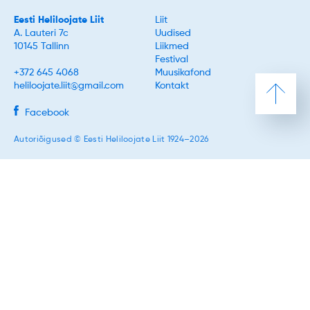
Eesti Heliloojate Liit
Liit
A. Lauteri 7c
Uudised
10145 Tallinn
Liikmed
Festival
+372 645 4068
Muusikafond
heliloojate.liit@gmail.com
Kontakt
Facebook
Autoriõigused © Eesti Heliloojate Liit 1924–2026