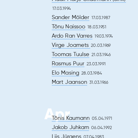
17.03.1994
Sander Mölder
17.03.1987
Tõnu Naissoo
18.03.1951
Ardo Ran Varres
19.03.1974
Virge Joamets
20.03.1969
Toomas Tuulse
21.03.1946
Rasmus Puur
23.03.1991
Elo Masing
28.03.1984
Mart Jaanson
31.03.1966
Apr
Tõnis Kaumann
05.04.1971
Jakob Juhkam
06.04.1992
Liis Jürgens
07.04.1983